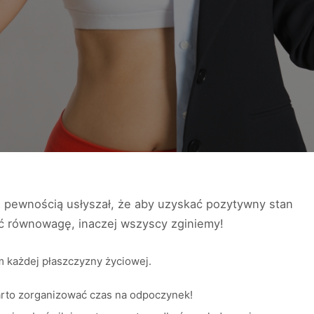
z pewnością usłyszał, że aby uzyskać pozytywny stan
ć równowagę, inaczej wszyscy zginiemy!
każdej płaszczyzny życiowej.
arto zorganizować czas na odpoczynek!