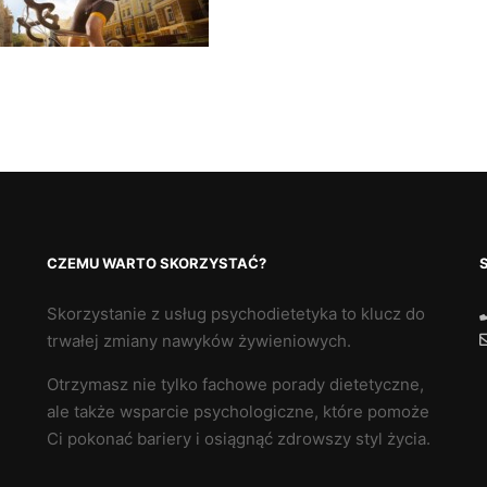
CZEMU WARTO SKORZYSTAĆ?
Skorzystanie z usług psychodietetyka to klucz do
trwałej zmiany nawyków żywieniowych.
Otrzymasz nie tylko fachowe porady dietetyczne,
ale także wsparcie psychologiczne, które pomoże
Ci pokonać bariery i osiągnąć zdrowszy styl życia.