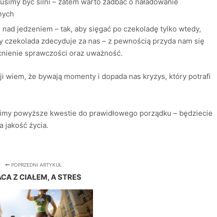
simy być silni – zatem warto zadbać o naładowanie
nych
i nad jedzeniem – tak, aby sięgać po czekoladę tylko wtedy,
y czekolada zdecyduje za nas – z pewnością przyda nam się
nienie sprawczości oraz uważność.
ji wiem, że bywają momenty i dopada nas kryzys, który potrafi
dzimy powyższe kwestie do prawidłowego porządku – będziecie
 jakość życia.
POPRZEDNI ARTYKUŁ
CA Z CIAŁEM, A STRES