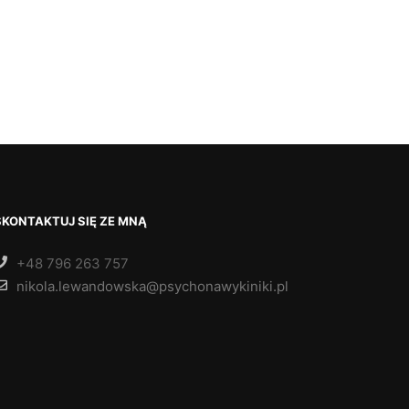
SKONTAKTUJ SIĘ ZE MNĄ
+48 796 263 757
nikola.lewandowska@psychonawykiniki.pl